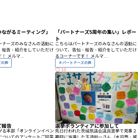
つながるミーティング」
「パートナーズ5周年の集い」レポー
ト
トナーズのみなさんの活動に
こちらはパートナーズのみなさんの活動に
・報告・紹介をしていただけ
ついて、告知・報告・紹介をしていただけ
す！ メルマ…
るコーナーです！ メルマ…
ズの声
パートナーズの声
10
いいねの数
ご報告
選挙ボランティアに参加して
がる本部「オンラインイベン
先日行われた茨城県議会議員選挙で見事２
についてのアンケートご回答
期目に当選した玉造順一さん（水戸市・城