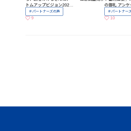
トムアップビジョン202…
の御礼 アン
パートナーズの声
パートナー
9
10
いいねの数
いいねの数