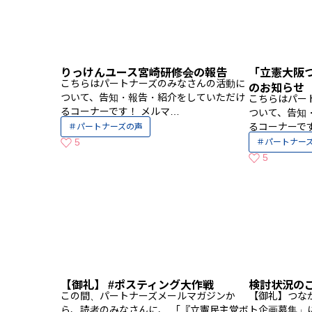
りっけんユース宮崎研修会の報告
「立憲大阪
こちらはパートナーズのみなさんの活動に
のお知らせ
ついて、告知・報告・紹介をしていただけ
こちらはパー
るコーナーです！ メルマ…
ついて、告知
るコーナーで
パートナーズの声
5
パートナー
いいねの数
5
いいねの数
【御礼】 #ポスティング大作戦
検討状況の
この間、パートナーズメールマガジンか
【御礼】つな
ら、読者のみなさんに、 「『立憲民主党ボ
ト企画募集」