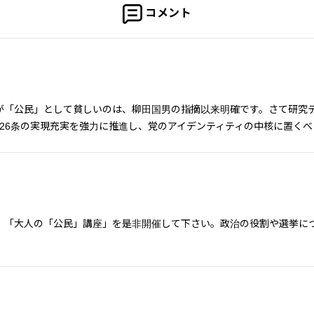
コメント
が「公民」として貧しいのは、柳田国男の指摘以来明確です。さて研究
/26条の実現充実を強力に推進し、党のアイデンティティの中核に置く
、「大人の「公民」講座」を是非開催して下さい。政治の役割や選挙に