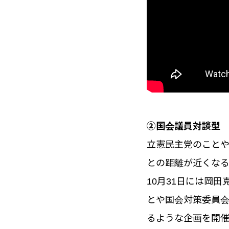
②国会議員対談型
立憲民主党のこと
との距離が近くな
10月31日には岡
とや国会対策委員会
るような企画を開