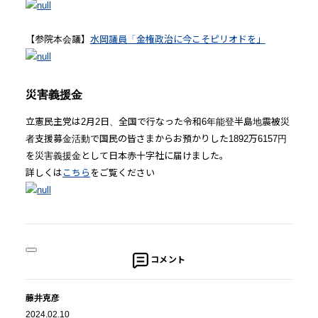
【参院本会議】
水岡議員「金権政治に今こそピリオドを」
災害義援金
立憲民主党は2月2日、全国で行なった令和6年能登半島地震被災
者支援募金活動で国民の皆さまからお預かりした1892万6157円
を災害義援金として日本赤十字社に届けました。
詳しくは
こちら
をご覧ください
コメント
藤井克彦
2024.02.10