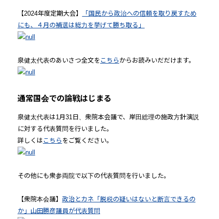
【2024年度定期大会】
「国民から政治への信頼を取り戻すため
にも、４月の補選は総力を挙げて勝ち取る」
泉健太代表のあいさつ全文を
こちら
からお読みいだだけます。
通常国会での論戦はじまる
泉健太代表は1月31日、衆院本会議で、岸田総理の施政方針演説
に対する代表質問を行いました。
詳しくは
こちら
をご覧ください。
その他にも衆参両院で以下の代表質問を行いました。
【衆院本会議】
政治とカネ「脱税の疑いはないと断言できるの
か」山田勝彦議員が代表質問