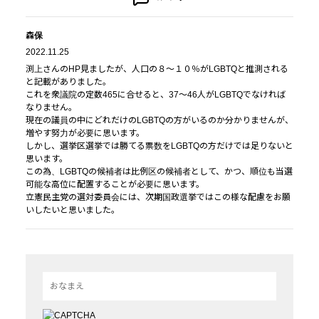
森保
2022.11.25
渕上さんのHP見ましたが、人口の８～１０％がLGBTQと推測される
と記載がありました。
これを衆議院の定数465に合せると、37～46人がLGBTQでなければ
なりません。
現在の議員の中にどれだけのLGBTQの方がいるのか分かりませんが、
増やす努力が必要に思います。
しかし、選挙区選挙では勝てる票数をLGBTQの方だけでは足りないと
思います。
この為、LGBTQの候補者は比例区の候補者として、かつ、順位も当選
可能な高位に配置することが必要に思います。
立憲民主党の選対委員会には、次期国政選挙ではこの様な配慮をお願
いしたいと思いました。