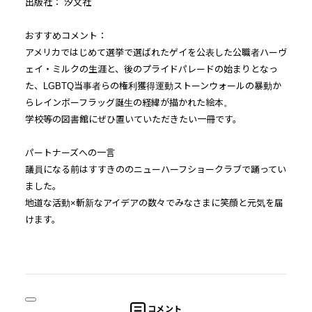
出版社： 汐文社
おすすめコメント：
アメリカではじめて選挙で選ばれたゲイを公表した公職者ハーヴ
ェイ・ミルクの生涯と、後のプライドパレードの始まりとなっ
た、LGBTQ当事者らの権利獲得運動ストーンウォールの暴動か
らレインボーフラッグ誕生の経緯が描かれた絵本。
学校等の図書館にぜひ置いていただきたい一冊です。
パートナーズへの一言
議員になる前はすすきののニューハーフショークラブで踊ってい
ました。
地道な活動×斬新なアイデアの数々でみなさまに笑顔と元気を届
けます。
コメント