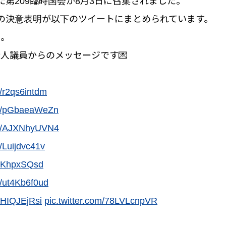
た第209臨時国会が8月3日に召集されました。
の決意表明が以下のツイートにまとめられています。
い。
人議員からのメッセージです💌
co/r2qs6intdm
.co/pGbaeaWeZn
.co/AJXNhyUVN4
o/Luijdvc41v
/ztKhpxSQsd
co/ut4Kb6f0ud
/GHIQJEjRsi
pic.twitter.com/78LVLcnpVR