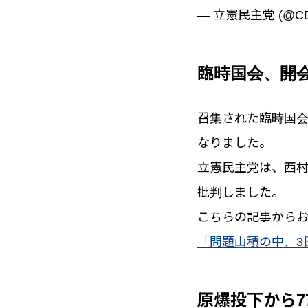
— 立憲民主党 (@CD
臨時国会、開
召集された臨時国
なりました。
立憲民主党は、西
批判しました。
こちらの記事から
「問題山積の中、3
原爆投下から7