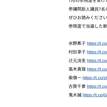
7月の参院選を受け
参議院新人議員7名
ぜひお読みくださ
参院選で当選した新
水野素子
https://t.
村田享子
https://t
辻󠄀元清美
https://t
高木真理
https://t.c
柴愼一
https://t.co
古賀千景
https://t.
鬼木誠
https://t.co