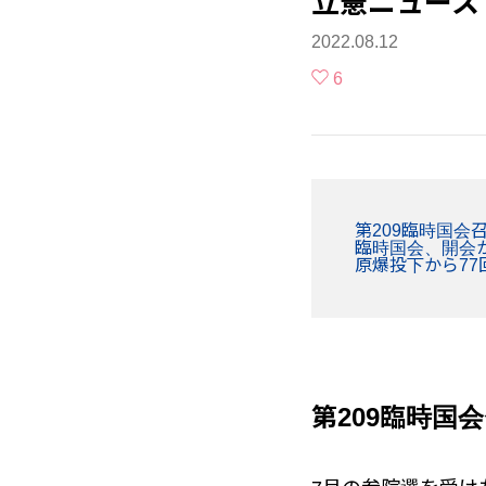
立憲ニュース 2
2022.08.12
6
第209臨時国会
臨時国会、開会
原爆投下から77
第209臨時国