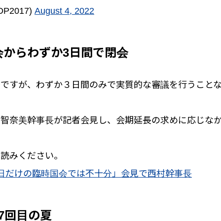
P2017)
August 4, 2022
会からわずか3日間で閉会
会ですが、わずか３日間のみで実質的な審議を行うこと
村智奈美幹事長が記者会見し、会期延長の求めに応じな
お読みください。
日だけの臨時国会では不十分」会見で西村幹事長
7回目の夏