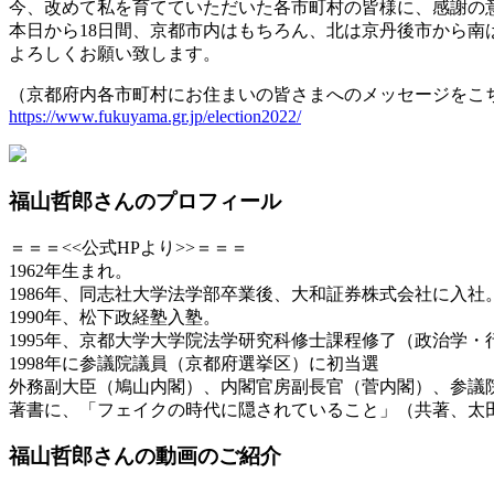
今、改めて私を育てていただいた各市町村の皆様に、感謝の
本日から18日間、京都市内はもちろん、北は京丹後市から
よろしくお願い致します。
（京都府内各市町村にお住まいの皆さまへのメッセージをこ
https://www.fukuyama.gr.jp/election2022/
福山哲郎さんのプロフィール
＝＝＝
<<公式HPより>>＝＝＝
1962年生まれ。
1986年、同志社大学法学部卒業後、大和証券株式会社に入社
1990年、松下政経塾入塾。
1995年、京都大学大学院法学研究科修士課程修了（政治学・
1998年に参議院議員（京都府選挙区）に初当選
外務副大臣（鳩山内閣）、内閣官房副長官（菅内閣）、参議
著書に、「フェイクの時代に隠されていること」（共著、太
福山哲郎さんの動画のご紹介