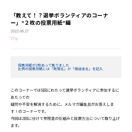
「教えて！？選挙ボランティアのコーナ
ー」”２枚の投票用紙”編
2022.06.27
5
投票用紙が2枚あって焦りました
比例の投票用紙には「政党名」か「候補者名」を記入
このコーナーでは5回にわたって選挙ボランティアに参加するに
あたっての
疑問や不安を解消するために、メルマガ編集員がお答えしま
す！のコーナーです。
今回は2回に分けて参院選の仕組みと投票方法について取り上げ
ます。