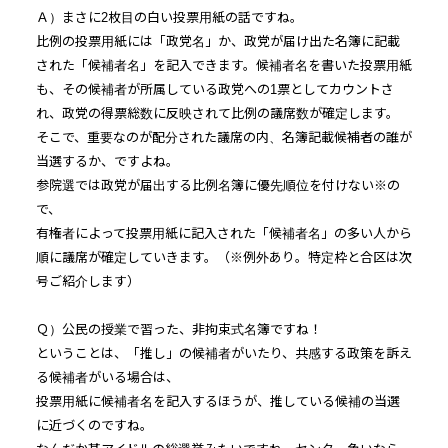
Ａ）まさに2枚目の白い投票用紙の話ですね。
比例の投票用紙には「政党名」か、政党が届け出た名簿に記載
された「候補者名」を記入できます。候補者名を書いた投票用紙
も、その候補者が所属している政党への1票としてカウントさ
れ、政党の得票総数に反映されて比例の議席数が確定します。
そこで、重要なのが配分された議席の内、名簿記載候補者の誰が
当選するか、ですよね。
参院選では政党が届出する比例名簿に優先順位を付けない※の
で、
有権者によって投票用紙に記入された「候補者名」の多い人から
順に議席が確定していきます。（※例外あり。特定枠と合区は次
号ご紹介します）
Ｑ）公民の授業で習った、非拘束式名簿ですね！
ということは、「推し」の候補者がいたり、共感する政策を訴え
る候補者がいる場合は、
投票用紙に候補者名を記入するほうが、推している候補の当選
に近づくのですね。