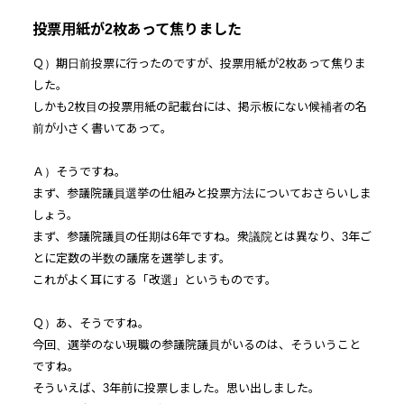
投票用紙が2枚あって焦りました
Ｑ）期日前投票に行ったのですが、投票用紙が2枚あって焦りま
した。
しかも2枚目の投票用紙の記載台には、掲示板にない候補者の名
前が小さく書いてあって。
Ａ）そうですね。
まず、参議院議員選挙の仕組みと投票方法についておさらいしま
しょう。
まず、参議院議員の任期は6年ですね。衆議院とは異なり、3年ご
とに定数の半数の議席を選挙します。
これがよく耳にする「改選」というものです。
Ｑ）あ、そうですね。
今回、選挙のない現職の参議院議員がいるのは、そういうこと
ですね。
そういえば、3年前に投票しました。思い出しました。