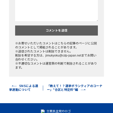
※お寄せいただいたコメントはこちらの記事のページに公開
のコメントとして掲載されることがあります。
※送信されたコメントは削除できません。
削除を希望する方は、jimukyoku@cdp-japan.netまでお問い
合わせください。
※不適切なコメントは運営側の判断で削除されることがあり
ます。
SNSによる選
「教えて！？選挙ボランティアのコーナ
挙運動について
ー」”合区と特定枠”編