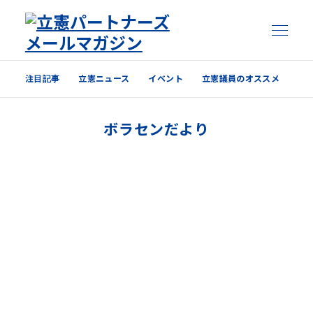
注目記事
立憲ニュース
イベント
立憲議員のオススメ
注目記事
ボラセンだより
立憲ニュース
イベント
立憲議員のオススメ
過去の配信内容はこちら