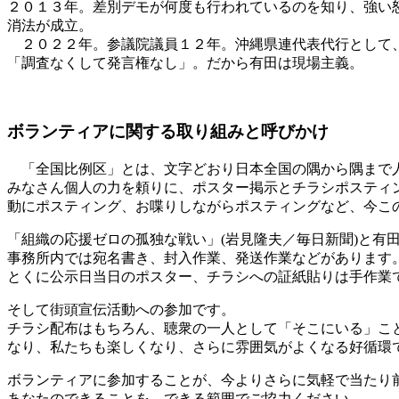
２０１３年。差別デモが何度も行われているのを知り、強い
消法が成立。
２０２２年。参議院議員１２年。沖縄県連代表代行として、
「調査なくして発言権なし」。だから有田は現場主義。
ボランティアに関する取り組みと呼びかけ
「全国比例区」とは、文字どおり日本全国の隅から隅まで
みなさん個人の力を頼りに、ポスター掲示とチラシポスティ
動にポスティング、お喋りしながらポスティングなど、今こ
「組織の応援ゼロの孤独な戦い」(岩見隆夫／毎日新聞)と有
事務所内では宛名書き、封入作業、発送作業などがあります
とくに公示日当日のポスター、チラシへの証紙貼りは手作業
そして街頭宣伝活動への参加です。
チラシ配布はもちろん、聴衆の一人として「そこにいる」こ
なり、私たちも楽しくなり、さらに雰囲気がよくなる好循環
ボランティアに参加することが、今よりさらに気軽で当たり
あなたのできることを、できる範囲でご協力ください。