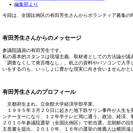
編集部より
今回は、全国比例区の有田芳生さんからボランティア募集の
有田芳生さんからのメッセージ
参議院議員の有田芳生です。
私の基本的スタンスは現場主義。取材者としての方法論が議
「調査なくして発言権なし」。机上の資料やパソコンで入手
いをするのも、いっしょに豊かな現実に向き合いませんかと
有田芳生さんのプロフィール
京都府生まれ。立命館大学経済学部卒業。
１９９５年３月２０日に起きた地下鉄サリン事件が人生を変
ンテーターになり、１２年半テレビ局に通う。政治、経済、
２０１０年参議院選挙（全国比例区）で初当選。北朝鮮の拉
主意書を提出。２０１０年、１６年の選挙の推薦人は横田滋