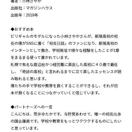
著者：小林さやか
出版社：マガジンハウス
出版年：2019年
◆おすすめ本
ビリギャルのモデルになった小林さやかさんが、新陽高校の校
長の僕がSNSに書く「校長日誌」のファンになり、新陽高校の
インターンとして働き、学校現場で様々な経験をしたことが1章
をまるまる使って書かれています。
札幌で有名な底辺校かつ経営難に直面した高校に４０歳で着任
し、「奇跡の高校」と言われるまでに立て直したエッセンスが読
み取れると思います。
僕たちの手で学校や教育を良くすることができるし、それが日
本が良くなることにつながっていくと信じています。
◆パートナーズへの一言
こんにちは、荒井ゆたかです。与野党あわせて、唯一の校長出身
の国会議員です。学校や教育をもっとワクワクするものにしたい
と思っています。