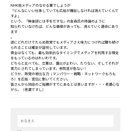
NHK他メディアのなせる業でしょうが
「どんなにいい仕事していても広報が機能しなければ消えていくんで
すよ」
という、「映像研には手をだすな」の金森氏の持論のように
知られていなければ、どんな価値があっても、消えていく運命にあり
ます
。
逆にどれだけでたらめ政党でもメディアさえ味方につければ勝ち続け
られることは維新が証明しています。
資金はなくても、最も効果的なタイミングでメディアを利用する嗅覚
をもっているのはれいわです。
どちらと比べても、立憲は、露出がよわい、たりない、そしてそれが
実力とされてしまっています。参院選が危ない！
どうか、政党の相当な力（マンパワー・戦略・ネットワークもろも
ろ）を広報・宣伝に割いてください。
皆さんから同様のご指摘がすでにあるとは思いますが・・・老婆心な
がら。（老婆ですし）