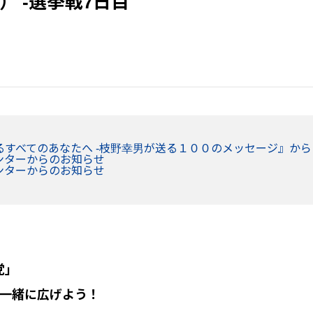
月） -選挙戦7日目
るすべてのあなたへ -枝野幸男が送る１００のメッセージ』から
ンターからのお知らせ
ンターからのお知らせ
党」
を一緒に広げよう！