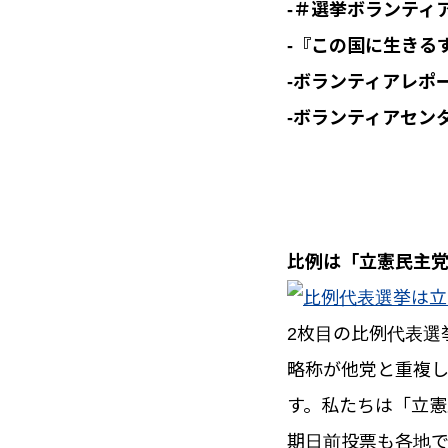
-＃選挙ボランティ
-『この国に生きる
-ボランティアレポ
-ボランティアセン
比例は「立憲民主
2枚目の比例代表選
略称が他党と重複
す。私たちは「立憲
期日前投票も各地