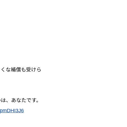
ろくな補償も受けら
のは、あなたです。
YcpmDHI3J6