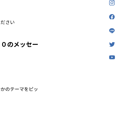
ください
００のメッセー
。
つかのテーマをピッ