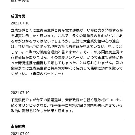
枝野幸男様
成田育男
2021.07.10
立憲野党とくに立憲民主党と共産党の連携が、いかに力を発揮するか
を如実に示したと思います。これで、多くの選挙民の意向がどこにあ
るかが分かるのではないでしょうか。反対に大企業労組中心の連合
は、狭い自己中に陥って現在の社会的使命が見えていない、見ようと
しない。本当の労働組合運動と言えません。そこに頼る国民民主党は
存在価値がありません。その主要メンバーが、かつて東北で実績があ
った野党連携を無視して壊してしまったことは忘れられません。次の
衆院選では立憲民主党と共産党が中心に協力して果敢に議席を取って
ください。（青森のパートナー）
2021.07.10
千葉県民ですが今回の都議選は、安倍政権から続く現政権がコロナに
続くオリンピックなど、後手後手に対策が回り問題を悪化させている
政治に愛想を尽かした結果と思えます。
斎藤昭夫
2021.07.09