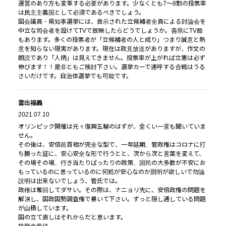
運営のあり方も変革する必要があります。少なくとも7～8割の投票率
は民主主義国として必須であるべきでしょう。
国会議員・県知事選挙には、告示された立候補者全員による討論会を
中立な司会者を設けてTVで放映したらどうでしょうか。各県にTV局
もあります。多くの投票者が「立候補者の人と成り」つまり誠意と熱
意を知らない現実があります。現在は政見放送がありますが、作文の
朗読であり「人柄」は見えてきません。投票率が上がれば立憲は必ず
伸びます！！是非ともご検討下さい。選挙カーで連呼する合戦はうる
さいだけです。自治体選挙でも可能です。
雲出福義
2021.07.10
オリンピック開催は元々復興五輪のはずが、全くい一言も聞いていま
せん。
その後は、安倍前首相が完全な型で、一年延期、管政権はコロナに打
ち勝った証に、安心安全な形で行うとと、次から次と言葉を変えて、
その場その場、行き当たりばったりの政策、国民の大多数が不安にお
もっているのに思っているのに何処が安心なのか説明が欲しいで勿論
説明は出来ないでしょう、管氏では。
政権は奪回してダサい。その際は、ナニョリ先に、安倍政権の問題を
解決し、国政国勢調査権で暴いて下さい。ずっと隠し通している問題
が山積しています。
国の立て直しはそれからだと思います。