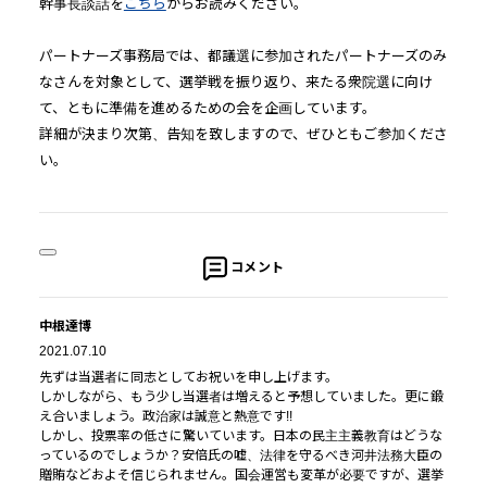
幹事長談話を
こちら
からお読みください。
パートナーズ事務局では、都議選に参加されたパートナーズのみ
なさんを対象として、選挙戦を振り返り、来たる衆院選に向け
て、ともに準備を進めるための会を企画しています。
詳細が決まり次第、告知を致しますので、ぜひともご参加くださ
い。
コメント
中根達博
2021.07.10
先ずは当選者に同志としてお祝いを申し上げます。
しかしながら、もう少し当選者は増えると予想していました。更に鍛
え合いましょう。政治家は誠意と熱意です!!
しかし、投票率の低さに驚いています。日本の民主主義教育はどうな
っているのでしょうか？安倍氏の嘘、法律を守るべき河井法務大臣の
贈賄などおよそ信じられません。国会運営も変革が必要ですが、選挙