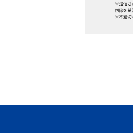
※送信さ
削除を希望
※不適切