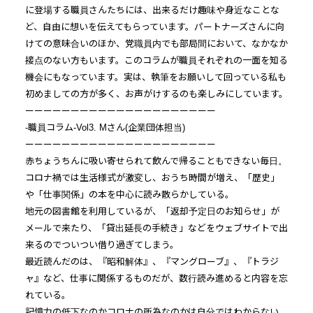
に登場する職員さんたちには、
出来るだけ趣味や身近なことな
ど、
自由に想いを伝えてもらっています。
パートナー
ズさんに向
けての意味合いのほか、
党職員内でも部局間において、なかなか
接点のない方もいます。
このコラムが職員それぞれの一面を知る
機会にもなっています。
実は、執筆をお願いして回っている私も
初めましての方が多く、
お声がけするのも楽しみにしています。
ーーーーーーーーーーーーーーーーーーーーー
-職員コラム-Vol3. Mさん(企業団体担当)
ーーーーーーーーーーーーーーーーーーーーー
赤ちょうちんに吸い寄せられて飲んで帰ることもできない毎日。
コロナ禍では生活様式が激変し、おうち時間が増え、「歴史」
や「
仕事関係」の本を中心に読み散らかしている。
地元の図書館を利用しているが、「返却予定日のお知らせ」
が
メール
で来たり、「貸出延長の手続き」
などをウェブサイトで出
来るのでついつい借り過ぎてしまう。
最近読んだのは、『昭和解体』、『マングローブ』、『トラジ
ャ』
など、仕事に関係するものだが、
数行読み進めると内容を忘
れている。
記憶力の低下なのかコロナの所為なのかは自分ではわからない。