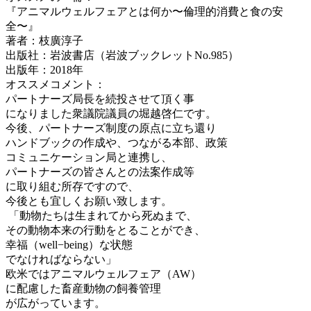
『アニマルウェルフェアとは何か〜倫理的消費と食の安
全〜』
著者：枝廣淳子
出版社：岩波書店（岩波ブックレットNo.985）
出版年：2018年
オススメコメント：
パートナー
ズ局長を続投させて頂く事
になりました衆議院議員の堀越啓仁です。
今後、
パートナー
ズ制度の原点に立ち還り
ハンドブックの作成や、つながる本部、政策
コミュニケーション局と連携し、
パートナー
ズの皆さんとの法案作成等
に取り組む所存ですので、
今後とも宜しくお願い致します。
「動物たちは生まれてから死ぬまで、
その動物本来の行動をとることができ、
幸福（well−being）な状態
でなければならない」
欧米ではアニマルウェルフェア（AW）
に配慮した畜産動物の飼養管理
が広がっています。