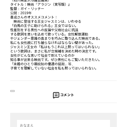
（石川県金沢市議会議員）
タイトル：映画『アラジン（実写版）』
監督：ガイ・リッチー
公開：2019年
喜成さんのオススメコメント：
映画に登場する王女ジャスミンは、いわゆる
「白馬の王子に助けられる」王女ではない。
性差別をする男性への反論や父権社会に抗議
する歌詞を思いを込めて歌っている。女性解放運動
やジェンダー意識の高まりを巧みに取り込んだ映画である。
私にも女性故に打ち破らなければならない壁があった。
ジャスミン王女の「私はもうこれ以上黙ってはいられない」
という歌詞は、まさに私が立候補を決めた時の決意です。
女性がどんな思いで社会で耐えているのか
知る事が出来る映画です。ぜひ男性にもご覧いただきたい。
「未婚のひとり親税制の優遇の延期」等、
子育てを理解していない社会を私も黙ってはいられない。
コメント