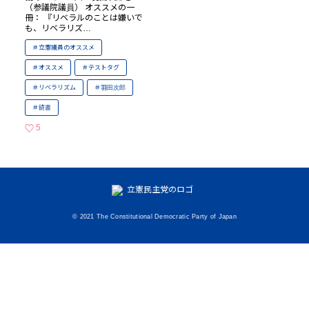
（参議院議員） オススメの一
冊： 『リベラルのことは嫌いで
も、リベラリズ…
立憲議員のオススメ
オススメ
テストタグ
リベラリズム
羽田次郎
読書
5
いいねの数
© 2021 The Constitutional Democratic Party of Japan