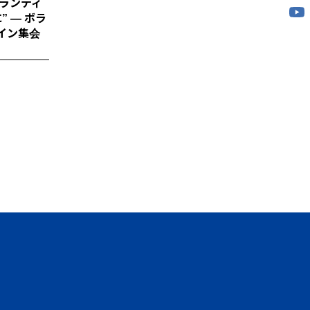
ボランティ
 ― ボラ
イン集会
────────