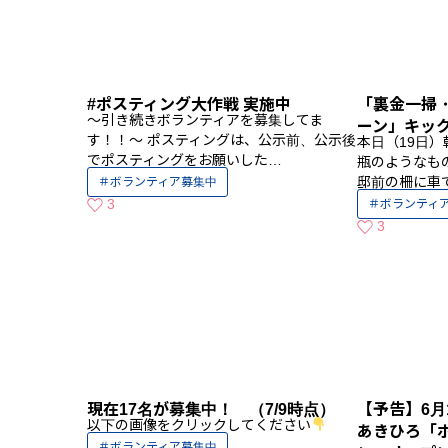
#ポスティング大作戦 実施中
「裏金一掃
～引き続きボランティアを募集してま
ーン」キッ
す！！～ ポスティングは、公示前、公示後
本日（19日
でポスティングをお願いした…
瓶のようなも
邸前の柵に車
ボランティア募集中
3
ボランティ
いいねの数
3
いいねの数
現在17名が募集中！ （7/9時点）
【予告】6月
以下の画像をクリックしてください
あきひろ「
ボランティア募集中