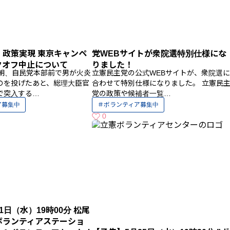
・政策実現 東京キャンペ
党WEBサイトが衆院選特別仕様にな
クオフ中止について
りました！
）朝、自民党本部前で男が火炎
立憲民主党の公式WEBサイトが、衆院選に
のを投げたあと、総理大臣官
合わせて特別仕様になりました。 立憲民
で突入する…
党の政策や候補者一覧…
ア募集中
ボランティア募集中
0
いいねの数
1日（水）19時00分 松尾
ボランティアステーショ