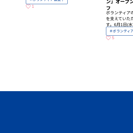
ン」オープ
1
フ
いいねの数
ボランティア
を支えていた
す。6月1日(
ボランティ
5
いいねの数