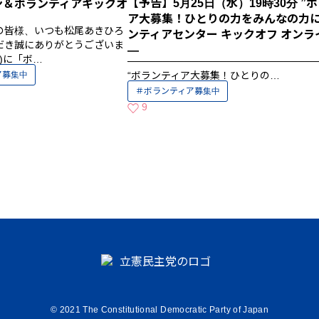
【予告】5月25日（水）19時30分 ”
ン＆ボランティアキックオ
ア大募集！ひとりの力をみんなの力に”
の皆様、いつも松尾あきひろ
ンティアセンター キックオフ オンラ
だき誠にありがとうございま
―
水)に「ボ…
──────────────────────────
ア募集中
“ボランティア大募集！ひとりの…
ボランティア募集中
9
いいねの数
© 2021 The Constitutional Democratic Party of Japan