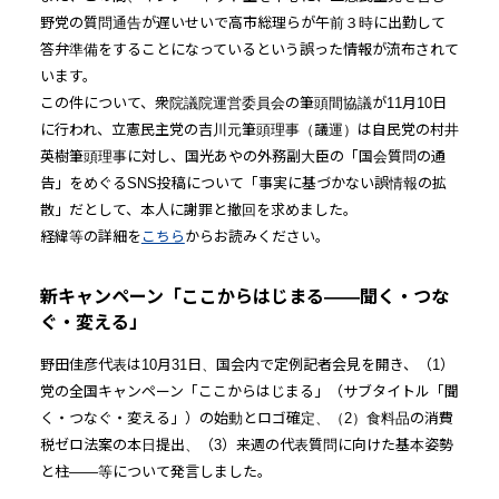
野党の質問通告が遅いせいで高市総理らが午前３時に出勤して
答弁準備をすることになっているという誤った情報が流布されて
います。
この件について、衆院議院運営委員会の筆頭間協議が11月10日
に行われ、立憲民主党の吉川元筆頭理事（議運）は自民党の村井
英樹筆頭理事に対し、国光あやの外務副大臣の「国会質問の通
告」をめぐるSNS投稿について「事実に基づかない誤情報の拡
散」だとして、本人に謝罪と撤回を求めました。
経緯等の詳細を
こちら
からお読みください。
新キャンペーン「ここからはじまる――聞く・つな
ぐ・変える」
野田佳彦代表は10月31日、国会内で定例記者会見を開き、（1）
党の全国キャンペーン「ここからはじまる」（サブタイトル「聞
く・つなぐ・変える」）の始動とロゴ確定、（2）食料品の消費
税ゼロ法案の本日提出、（3）来週の代表質問に向けた基本姿勢
と柱――等について発言しました。