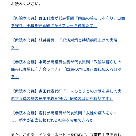
お読みください。
【衆院本会議】野田代表が代表質問「国民の暮らしを守り、自由
を守り、平和を守る観点からブレーキ役果たす」
【衆院本会議】城井議員、「経済対策と持続的賃上げの実現
を」
【参院本会議】水岡参院議員会長が代表質問「政治は暮らしの
痛みに真摯に向き合うべき」「国民の声に真正面に応える政治
を」
【衆院本会議】吉田代表代行「一人ひとりとの対話を通して実
現する草の根の民主主義を掲げ、信頼の政治を取り戻す」
【参院本会議】塩村参院議員が代表質問「女性の痛みをなく
し、努力が正当に報われる社会を実現できるか」
また、この間、インターネット上を中心に、立憲民主党を含む