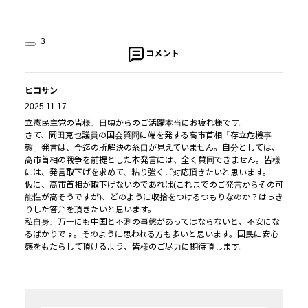
+3
コメント
ヒコサン
2025.11.17
立憲民主党の皆様、日頃からのご活躍本当にお疲れ様です。
さて、岡田克也議員の国会質問に端を発する高市首相「存立危機事
態」発言は、今迄の所解決の糸口が見えていません。自分としては、
高市首相の戦争を前提とした本発言には、全く賛同できません。皆様
には、発言取下げを求めて、粘り強くご対応頂きたいと思います。
仮に、高市首相が取下げないのであれば(これまでのご発言からその可
能性が高そうですが)、どのように収拾をつけるつもりなのか？はっき
りした答弁を頂きたいと思います。
私自身、万一にも中国と不測の事態があってはならないと、不安にな
るばかりです。そのように思われる方も多いと思います。国民に安心
感をもたらして頂けるよう、皆様のご尽力に期待頂します。