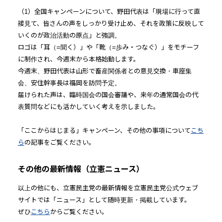
（1）全国キャンペーンについて、野田代表は「現場に行って直
接見て、皆さんの声をしっかり受け止め、それを政策に反映して
いくのが政治活動の原点」と強調。
ロゴは「耳（=聞く）」や「靴（=歩み・つなぐ）」をモチーフ
に制作され、今週末から本格始動します。
今週末、野田代表は山形で畜産関係者との意見交換・車座集
会、安住幹事長は福岡を訪問予定。
届けられた声は、臨時国会の国会審議や、来年の通常国会の代
表質問などにも活かしていく考えを示しました。
「ここからはじまる」キャンペーン、その他の事項について
こち
ら
の記事をご覧ください。
その他の最新情報（立憲ニュース）
以上の他にも、立憲民主党の最新情報を立憲民主党公式ウェブ
サイトでは「ニュース」として随時更新・掲載しています。
ぜひ
こちら
からご覧ください。