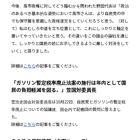
今後、高市政権に対してどう臨むかを問われた野田代表は「政治
のあるべき基本的な姿勢において高市さんは、より自民党の中
でも保守層を意識した政権運営をしていくだろうと思う。（対し
て）私はむしろ中道を立ち位置として、これにしっかりと軸足を
置いてやっていきたいと思う。その違いをこの国会の論戦を通じ
て、しっかりと国民の前にお示しできるように厳しく対決をして
いく」と語りました。
詳細は
こちら
の記事をご覧ください。
「ガソリン暫定税率廃止法案の施行は年内として国
民の負担軽減を図る。」笠国対委員長
笠浩史国会対策委員長は10月22日、自民党とガソリンの暫定税
率廃止についての協議後、国会内で記者団の質問に答えまし
た。
詳細は
こちら
の記事をご覧ください。