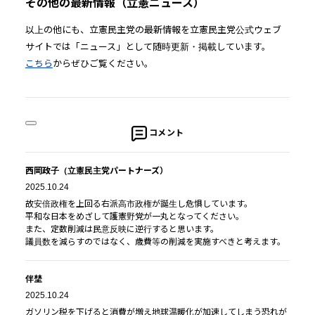
その他の最新情報（立憲ニュース）
以上の他にも、立憲民主党の最新情報を立憲民主党公式ウェブ
サイトでは「ニュース」として随時更新・掲載しています。
こちら
からぜひご覧ください。
コメント
西岡政子（立憲民主党パートナーズ）
2025.10.24
故安倍政権を上回る右派高市政権が誕生し危惧しています。
平和な日本をめざして護憲野党が一丸となってください。
また、定数削減は民意反映に逆行すると思います。
議員数を減らすのではなく、歳費等の削減を実施すべきと考えます。
伴埜
2025.10.24
ガソリン税を下げると消費が増え地球温暖化が加速してしまう恐れが