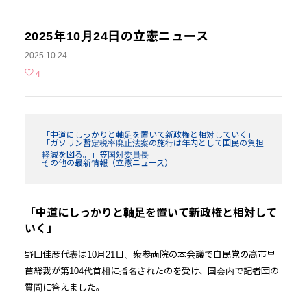
2025年10月24日の立憲ニュース
2025.10.24
4
「中道にしっかりと軸足を置いて新政権と相対していく」
「ガソリン暫定税率廃止法案の施行は年内として国民の負担
軽減を図る。」笠国対委員長
その他の最新情報（立憲ニュース）
「中道にしっかりと軸足を置いて新政権と相対して
いく」
野田佳彦代表は10月21日、衆参両院の本会議で自民党の高市早
苗総裁が第104代首相に指名されたのを受け、国会内で記者団の
質問に答えました。