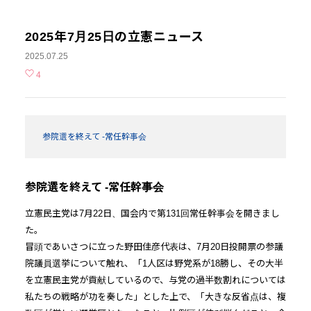
2025年7月25日の立憲ニュース
2025.07.25
4
参院選を終えて -常任幹事会
参院選を終えて -常任幹事会
立憲民主党は7月22日、国会内で第131回常任幹事会を開きまし
た。
冒頭であいさつに立った野田佳彦代表は、7月20日投開票の参議
院議員選挙について触れ、「1人区は野党系が18勝し、その大半
を立憲民主党が貢献しているので、与党の過半数割れについては
私たちの戦略が功を奏した」とした上で、「大きな反省点は、複