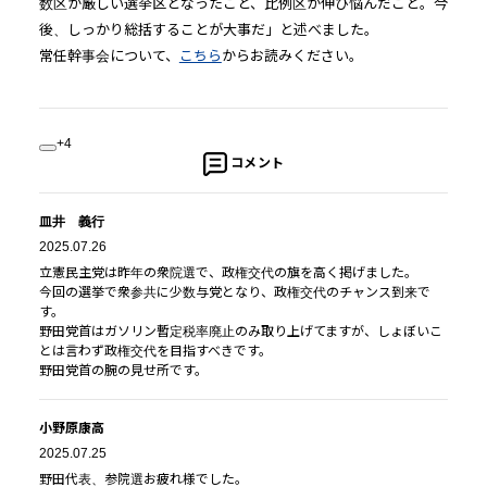
数区が厳しい選挙区となったこと、比例区が伸び悩んだこと。今
後、しっかり総括することが大事だ」と述べました。
常任幹事会について、
こちら
からお読みください。
+4
コメント
皿井 義行
2025.07.26
立憲民主党は昨年の衆院選で、政権交代の旗を高く掲げました。
今回の選挙で衆参共に少数与党となり、政権交代のチャンス到来で
す。
野田党首はガソリン暫定税率廃止のみ取り上げてますが、しょぼいこ
とは言わず政権交代を目指すべきです。
野田党首の腕の見せ所です。
小野原康高
2025.07.25
野田代表、参院選お疲れ様でした。