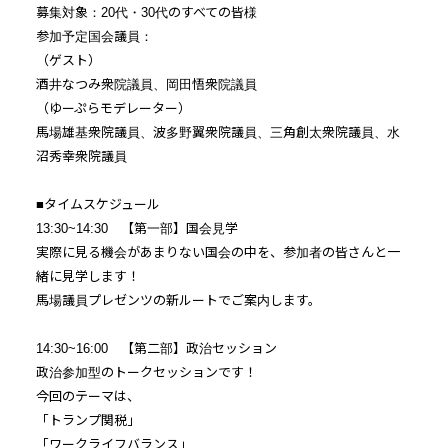
募集対象：20代・30代のすべての皆様
参加予定国会議員：
（ゲスト）
酒井なつみ衆院議員、岡田悟衆院議員
（ゆーぷらモデレーター）
馬場雄基衆院議員、波多野翼衆院議員、三角創太衆院議員、水
沼秀幸衆院議員
■タイムスケジュール
13:30~14:30 【第一部】国会見学
実際に見る機会があまりない国会の中を、参加者の皆さんと一
緒に見学します！
馬場議員プレゼンツの新ルートでご案内します。
14:30~16:00 【第二部】政治セッション
政治参加型のトークセッションです！
今回のテーマは、
「トランプ関税」
「ワークライフバランス」