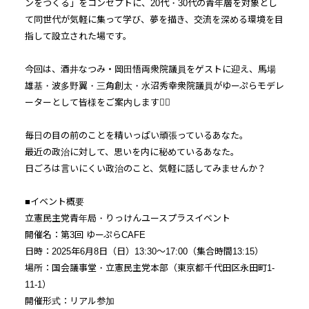
ンをつくる」をコンセプトに、20代・30代の青年層を対象とし
て同世代が気軽に集って学び、夢を描き、交流を深める環境を目
指して設立された場です。
今回は、酒井なつみ・岡田悟両衆院議員をゲストに迎え、馬場
雄基・波多野翼・三角創太・水沼秀幸衆院議員がゆーぷらモデレ
ーターとして皆様をご案内します💁‍♀️
毎日の目の前のことを精いっぱい頑張っているあなた。
最近の政治に対して、思いを内に秘めているあなた。
日ごろは言いにくい政治のこと、気軽に話してみませんか？
■イベント概要
立憲民主党青年局・りっけんユースプラスイベント
開催名：第3回 ゆーぷらCAFE
日時：2025年6月8日（日）13:30～17:00（集合時間13:15）
場所：国会議事堂・立憲民主党本部（東京都千代田区永田町1-
11-1）
開催形式：リアル参加