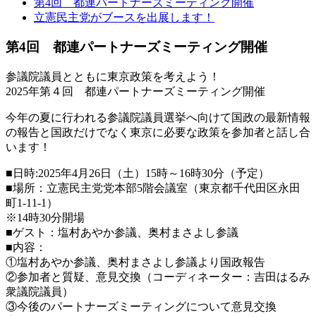
第4回 都連パートナーズミーティング開催
立憲民主党がブースを出展します！
第4回 都連パートナーズミーティング開催
参議院議員とともに東京政策を考えよう！
2025年第４回 都連パートナーズミーティング開催
今年の夏に行われる参議院議員選挙へ向けて国政の最新情報
の報告と国政だけでなく東京に必要な政策を参加者と話し合
います！
■日時:2025年4月26日（土）15時～16時30分（予定）
■場所：立憲民主党党本部5階会議室（東京都千代田区永田
町1-11-1）
※14時30分開場
■ゲスト：塩村あやか参議、奥村まさよし参議
■内容：
①塩村あやか参議、奥村まさよし参議より国政報告
②参加者と質疑、意見交換（コーディネーター：吉田はるみ
衆議院議員）
③今後のパートナーズミーティングについて意見交換