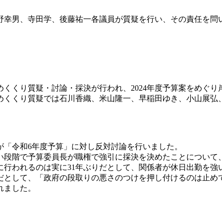
枝野幸男、寺田学、後藤祐一各議員が質疑を行い、その責任を問
めくくり質疑・討論・採決が行われ、2024年度予算案をめぐ
めくくり質疑では石川香織、米山隆一、早稲田ゆき、小山展弘
。
が「令和6年度予算」に対し反対討論を行いました。
い段階で予算委員長が職権で強引に採決を決めたことについて
に行われるのは実に31年ぶりだとして、関係者が休日出勤を強
だとして、「政府の段取りの悪さのつけを押し付けるのは止め
れました。