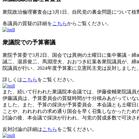
衆院政治倫理審査会は3月1日、自民党の裏金問題について
各議員の質疑の詳細を
こちら
からご覧ください。
衆議院での予算審議
衆院予算委で3月2日、国会では異例の土曜日に集中審議・締
誠二、湯原俊二、馬淵澄夫、おおつき紅葉各衆院議員が、締
院議員が行い、2024年度予算案に立憲民主党は反対しました
詳しくは
こちら
をご覧ください。
また、続いて行われた衆議院本会議では、伊藤俊輔衆院議員
伊藤議員は、予算委員会の質疑時間が十分積みあがっていな
ました。また、予算の採決が予算委員会、本会議とも土曜日
ことや、われわれの求め通り国会を早く召集しなかったため
討論の後、本会議で採決が行われ、与党の賛成多数で可決さ
反対討論の詳細は
こちら
をご覧ください。