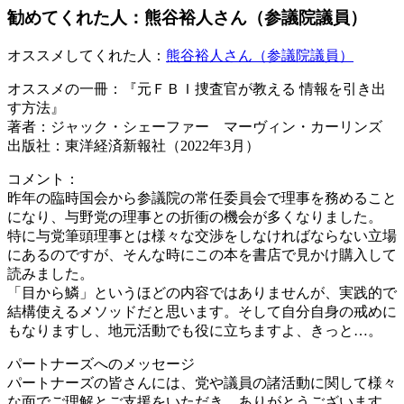
勧めてくれた人：熊谷裕人さん（参議院議員）
オススメしてくれた人：
熊谷裕人さん（参議院議員）
オススメの一冊：『元ＦＢＩ捜査官が教える 情報を引き出
す方法』
著者：ジャック・シェーファー マーヴィン・カーリンズ
出版社：東洋経済新報社（2022年3月）
コメント：
昨年の臨時国会から参議院の常任委員会で理事を務めること
になり、与野党の理事との折衝の機会が多くなりました。
特に与党筆頭理事とは様々な交渉をしなければならない立場
にあるのですが、そんな時にこの本を書店で見かけ購入して
読みました。
「目から鱗」というほどの内容ではありませんが、実践的で
結構使えるメソッドだと思います。そして自分自身の戒めに
もなりますし、地元活動でも役に立ちますよ、きっと…。
パートナーズへのメッセージ
パートナーズの皆さんには、党や議員の諸活動に関して様々
な面でご理解とご支援をいただき、ありがとうございます。