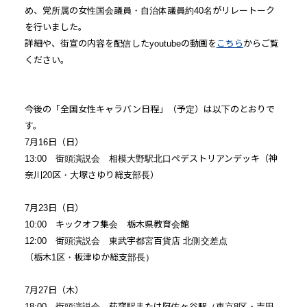
め、党所属の女性国会議員・自治体議員約40名がリレートーク
を行いました。
詳細や、街宣の内容を配信したyoutubeの動画を
こちら
からご覧
ください。
今後の「全国女性キャラバン日程」（予定）は以下のとおりで
す。
7月16日（日）
13:00 街頭演説会 相模大野駅北口ペデストリアンデッキ（神
奈川20区・大塚さゆり総支部長）
7月23日（日）
10:00 キックオフ集会 栃木県教育会館
12:00 街頭演説会 東武宇都宮百貨店 北側交差点
（栃木1区・板津ゆか総支部長）
7月27日（木）
18:00 街頭演説会 荻窪駅または阿佐ヶ谷駅（東京8区・吉田