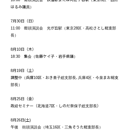
はるみ議員）
7月30日（日）
11:00 街頭演説会 光が丘駅（東京28区・高松さとし総支部
長）
8月10日（木）
18:30 集会（佐藤ケイ子・岩手県議）
8月19日（土）
調整中（兵庫10区・おき圭子総支部長､兵庫4区・今泉まお総支
部長）
8月25日（金）
政経セミナー（北海道7区・しのだ奈保子総支部長）
8月26日(土)
午後 街頭演説会（埼玉16区・三角そうた総支部長）