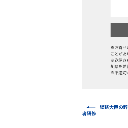
※お寄せ
ことがあ
※送信さ
削除を希望
※不適切
総務大臣の辞
者研修