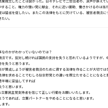
法案成立したことは良かった。日々テレビで二世信者の、涙声が訴えて
中すること、権力の強い党に献金、それに近い援助、働きかけるのは当
党は猛省を促したい。またこの法律をもとに欠けている、被害者救済に
きたい。
事なのかがわかっていないのでは？
救済です。反対し続ければ国民の支持を失うと恐れているようですが、
持を失うと思うます。
新が賛成しようが被害者救済のために資する法律を作ることが大切では
法律を求めることでむしろ似非野党との違いを際立たせることになると
途半端に妥協してすれば
失うと思います。
ち立憲民主党支持者を信じて正しい行動をお願いいたします。
ようであれば、立憲パートナーをやめることになると思います。
します。