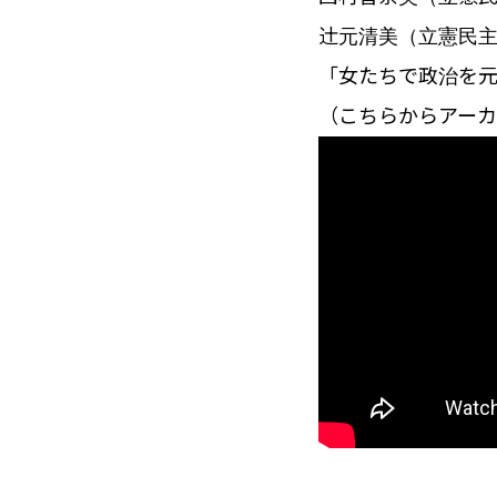
辻󠄀元清美（立憲
「女たちで政治を
（こちらからアーカ