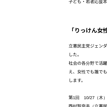
子ども・若者応援
「りっけん女
立憲民主党ジェン
した。
社会の各分野で活
え、女性でも誰で
します。
第1回 10/27（木
西村智奈美（立憲