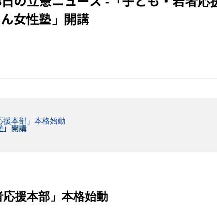
月28日の立憲ニュース -「子ども・若者
けん女性塾」開講
応援本部」本格始動
塾」開講
者応援本部」本格始動