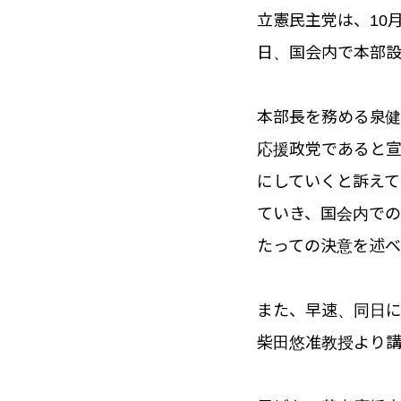
立憲民主党は、10
日、国会内で本部
本部長を務める泉
応援政党であると
にしていくと訴えて
ていき、国会内で
たっての決意を述
また、早速、同日に
柴田悠准教授より