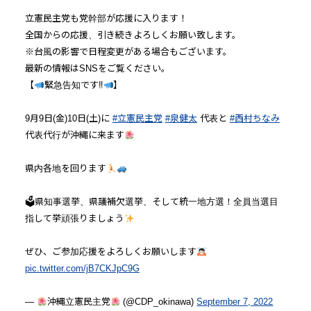
立憲民主党も党幹部が応援に入ります！
全国からの応援、引き続きよろしくお願い致します。
※台風の影響で日程変更がある場合もございます。
最新の情報はSNSをご覧ください。
【
緊急告知です‼︎
】
9月9日(金)10日(土)に
#立憲民主党
#泉健太
代表と
#西村ちなみ
代表代行が沖縄に来ます
県内各地を回ります
🗳県知事選挙、県議補欠選挙、そして統一地方選！全員当選目
指して挙頑張りましょう
ぜひ、ご参加応援をよろしくお願いします
pic.twitter.com/jB7CKJpC9G
—
沖縄立憲民主党
(@CDP_okinawa)
September 7, 2022