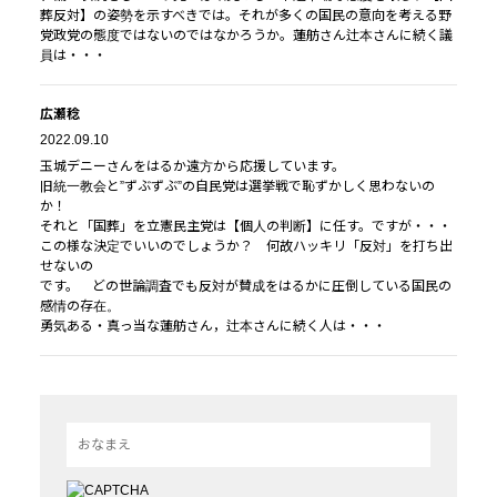
葬反対】の姿勢を示すべきでは。それが多くの国民の意向を考える野
党政党の態度ではないのではなかろうか。蓮舫さん辻本さんに続く議
員は・・・
広瀬稔
2022.09.10
玉城デニーさんをはるか遠方から応援しています。
旧統一教会と”ずぶずぶ”の自民党は選挙戦で恥ずかしく思わないの
か！
それと「国葬」を立憲民主党は【個人の判断】に任す。ですが・・・
この様な決定でいいのでしょうか？ 何故ハッキリ「反対」を打ち出
せないの
です。 どの世論調査でも反対が賛成をはるかに圧倒している国民の
感情の存在。
勇気ある・真っ当な蓮舫さん，辻本さんに続く人は・・・