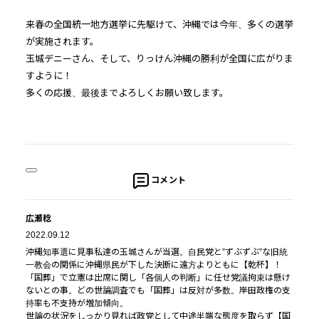
来春の全国統一地方選挙に先駆けて、沖縄では今年、多くの選挙
が実施されます。
玉城デニーさん、そして、りっけん沖縄の勝利が全国に広がりま
すように！
多くの応援、最後までよろしくお願い致します。
コメント
広瀬稔
2022.09.12
沖縄知事選に見事私達の玉城さんが当選。自民党と”ずぶずぶ”な旧統
一教会の関係に沖縄県民が下した決断に遠方よりともに【乾杯】！
「国葬」で立憲は出席に関し「各個人の判断」に任せ党議拘束は懸け
ないとの事。どの世論調査でも「国葬」は反対が多数。岸田政権の支
持率も不支持が増加傾向。
世論の状況をしっかり見れば政党として中途半端な態度を取らず【国