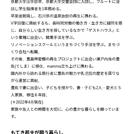
京都大学法学部卒。京都大学交響楽団に入団し、フルートに没
頭し学生指揮者を1年務める。
卒業後就職し、石川県の温泉旅館の再生に携わる。
V字回復に貢献するも、長時間労働の働き方・生き方に疑問を感
じ、自分らしい生き方を探しているなかで「ゲストハウス」と
いう業種に出会い、開業手法を学ぶ。
リノベーションスクールというまちづくり手法を学ぶ。まちづ
くり会社へ転職。
その後、豊島神愛館の再生プロジェクトに出会い瀬戸内海の豊
島(てしま）に移住。mamma立ち上げに携わる。
国内外から訪れる旅行者に豊島の魅力や乳児院の歴史を語りな
がら運営に貢献。
豊島で妻に出会い、子どもを授かり、妻・子ども2人・愛犬と５
人家族。移住６年目。
(＊2022年4月現在)
家族や友人との時間を大切に、心の豊かな暮らしを願っていま
す。
もてき邦夫が願う暮らし