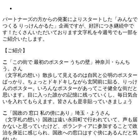
パートナーズの方からの発案によりスタートした「みんなで
つくる りっけんかるた」企画ですが、好評につき継続中で
す！たくさんいただいております文字札を今週号でも一部を
ご紹介いたします。
【ご紹介】
こ
「この街で 最初のポスター うちの壁」神奈川・らんち
う。さん
（文字札の想い）散歩して見えるのは自民と公明のポスター
ばっかり。ちょっとドキドキしながら玄関前に貼る、りっけ
んのポスター。いろんなポスターがあってこそ健全な街だと
思います。目に入った誰かの記憶に残っていくし、毎日気合
いを入れてもらえます。皆さんも是非貼っていきましょう
こ
「国政の 窓口 私の傍にあり」埼玉・ようさん
（文字札の想い）国政は遠い永田町で行われていて、声も届
かないと思っていたけど、ボランティアに参加することで政
治を身近に感じられ、国政への窓口はすぐ傍にあるんだと気
付いた