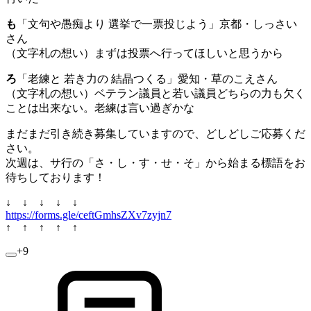
も
「文句や愚痴より 選挙で一票投じよう」京都・しっさい
さん
（文字札の想い）まずは投票へ行ってほしいと思うから
ろ
「老練と 若き力の 結晶つくる」愛知・草のこえさん
（文字札の想い）ベテラン議員と若い議員どちらの力も欠く
ことは出来ない。老練は言い過ぎかな
まだまだ引き続き募集していますので、どしどしご応募くだ
さい。
次週は、サ行の「さ・し・す・せ・そ」から始まる標語をお
待ちしております！
↓ ↓ ↓ ↓ ↓
https://forms.gle/ceftGmhsZXv7zyjn7
↑ ↑ ↑ ↑ ↑
+9