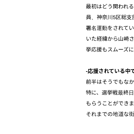
最初はどう関われ
員、神奈川5区総支
署名運動をされて
いた経緯から山崎
挙応援もスムーズ
-応援されている中
前半はそうでもな
特に、選挙戦最終
もらうことができ
それまでの地道な