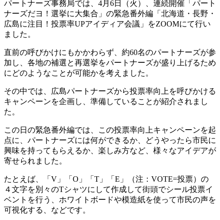
パートナーズ事務局では、4月6日（火）、連続開催「パート
ナーズだヨ！選挙に大集合」の緊急番外編「
北海道・長野・
広島に注目！投票率UPアイディア会議」をZOOMにて行い
ました。
直前の呼びかけにもかかわらず、約60名のパートナーズが参
加し、各地の補選と再選挙をパートナーズが盛り上げるため
にどのようなことが可能かを考えました。
その中では、広島パートナーズから投票率向上を呼びかける
キャンペーンを企画し、準備していること
が
紹介されまし
た。
この日の緊急番外編では、この投票率向上キャンペーンを起
点に、パートナーズには何ができるか、どうやったら市民に
興味を持ってもらえるか、楽しみ方など、様々なアイデアが
寄せられました。
たとえば、「V」「O」「T」「E」（注：VOTE=投票）の
４文字を別々のTシャツにして作成して街頭でシール投票イ
ベントを行う、ホワイトボードや模造紙を使って市民の声を
可視化する、などです。