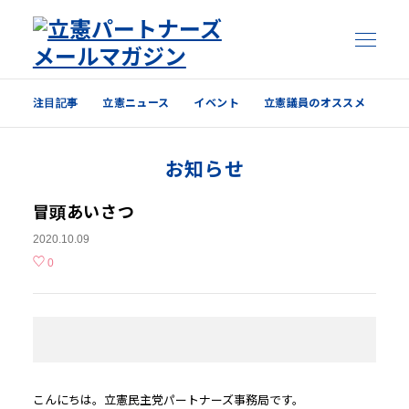
注目記事
立憲ニュース
イベント
立憲議員のオススメ
注目記事
お知らせ
立憲ニュース
イベント
冒頭あいさつ
2020.10.09
立憲議員のオススメ
0
過去の配信内容はこちら
こんにちは。
立憲
民主党
パートナー
ズ事務局です。