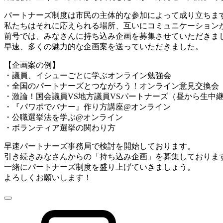
パートナー
ズ制度は市民の主体的な参加によって成り立ちま
私たちはそれに応えられる場所、
互いにコミュニケーション
前号では、みなさんに持ち込み企画を募集させていただきま
早速、多くの魅力的な企画案を送っていただきました。
【企画案の例】
・議員、イシューごとに学ぶオンライン勉強会
・全国の
パートナー
ズとつながろう！オンライン意見交換会
・激論！国会議員VS地方議員VS
パートナー
ズ（昼から生中
・『パワポでバナー』作り方講座@オンライン
・公職選挙法を学ぶ@オンライン
・ボランティア選挙の関わり方
早速
パートナー
ズ事務局で検討を開始しております。
引き続きみなさんからの「持ち込み企画」を募集しておりま
一緒に
パートナー
ズ制度を盛り上げていきましょう。
よろしくお願いします！