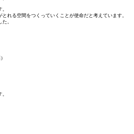
す。
がとれる空間をつくっていくことが使命
だと考えています。
した。
継）
す。