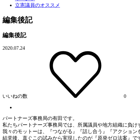
立憲議員のオススメ
編集後記
編集後記
2020.07.24
いいねの数
0
パートナー
ズ事務局の有田です。
私たち
パートナー
ズ事務局では、
所属議員や地方組織に負け
我々のモットーは、『つながる』『話し合う』『
アクション
結党後、直ぐこの試みから実現したのが『原発ゼロ法案』で