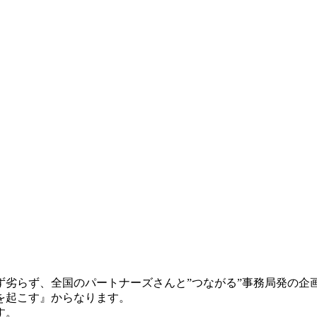
ず劣らず、全国の
パートナー
ズさんと”
つながる”事務局発の企
を起こす』からなります。
す。