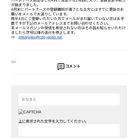
パートナー
ズ制度はこの4月で発足から2年目に入り、
登録更新手続き
が始まりました。
4月末に
パートナー
ズの登録期間が満了となる方にはすでに更新の
お
願いを
メール
でお送りしています。
昨年4月にご登録いただいた方で
メール
がまだ届いていない方はお
手
数ですが下記の
メール
アドレスまでお問い合わせください。
本
メール
マガジン
の受信を希望されない方はその旨お知らせいただ
け
ましたら次号以降の送付を停止します。
⇒
jimukyoku@cdp-japan.net
コメント
上に表示された文字を入力してください。