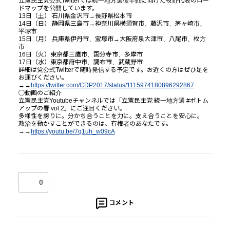
立憲
民主党公式Twitterでは統一地方選後半戦に向けた枝野
代表のロー
ドマップを公開しています。
13日（土） 石川県金沢市→長野県松本市
14日（日） 静岡県三島市→神奈川県横須賀市、藤沢市、
茅ヶ崎市、
平塚市
15日（月） 兵庫県伊丹市、宝塚市→大阪府泉大津市、八尾市、
枚方
市
16日（火）東京都三鷹市、国分寺市、多摩市
17日（水）東京都府中市、調布市、武蔵野市
詳細は党公式Twitterで随時発信する予定です。
お近くの方はぜひ足を
お運びください。
→→
https://twitter.com/CDP2017/
status/1115974180896292867
◯動画のご紹介
立憲
民主党Youtubeチャンネルでは「
立憲
民主党
統一地方選 #ボトム
アップの春 vol.2」
にご注目ください。
多様性を誇りに。分かち合うことを力に。支え合うことを安心に。
政治を動かすことができるのは、有権者のあなたです。
→→
https://youtu.be/7q1uh_w09cA
0
コメント