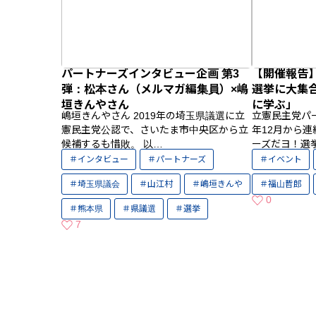
パートナーズインタビュー企画 第3
【開催報告
弾：松本さん（メルマガ編集員）×嶋
選挙に大集
垣きんやさん
に学ぶ」
嶋垣きんやさん 2019年の埼玉県議選に立
立憲民主党パ
憲民主党公認で、さいたま市中央区から立
年12月から
候補するも惜敗。 以…
ーズだヨ！選
インタビュー
パートナーズ
イベント
埼玉県議会
山江村
嶋垣きんや
福山哲郎
0
熊本県
県議選
選挙
いいねの数
7
いいねの数