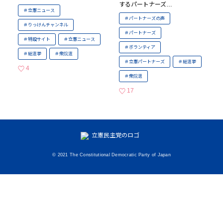
するパートナーズ…
立憲ニュース
パートナーズの声
りっけんチャンネル
パートナーズ
特設サイト
立憲ニュース
ボランティア
総選挙
衆院選
立憲パートナーズ
総選挙
4
いいねの数
衆院選
17
いいねの数
© 2021 The Constitutional Democratic Party of Japan