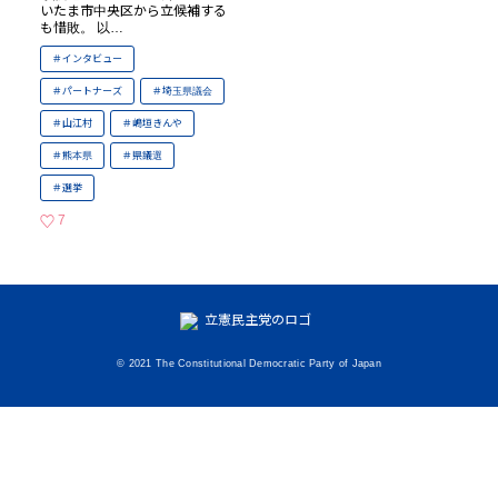
いたま市中央区から立候補する
も惜敗。 以…
インタビュー
パートナーズ
埼玉県議会
山江村
嶋垣きんや
熊本県
県議選
選挙
7
いいねの数
© 2021 The Constitutional Democratic Party of Japan