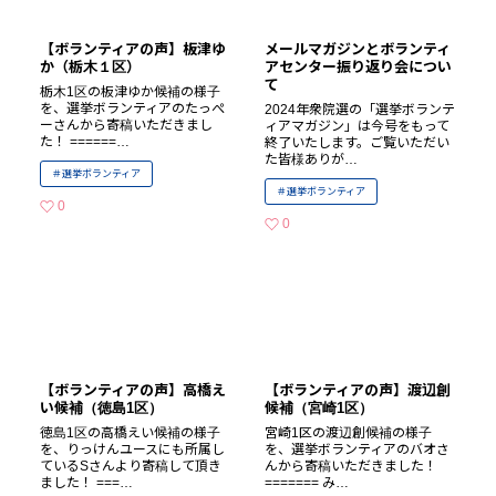
【ボランティアの声】板津ゆ
メールマガジンとボランティ
か（栃木１区）
アセンター振り返り会につい
て
栃木1区の板津ゆか候補の様子
を、選挙ボランティアのたっぺ
2024年衆院選の「選挙ボランテ
ーさんから寄稿いただきまし
ィアマガジン」は今号をもって
た！ ======…
終了いたします。ご覧いただい
た皆様ありが…
選挙ボランティア
選挙ボランティア
0
いいねの数
0
いいねの数
【ボランティアの声】高橋え
【ボランティアの声】渡辺創
い候補（徳島1区）
候補（宮崎1区）
徳島1区の高橋えい候補の様子
宮崎1区の渡辺創候補の様子
を、りっけんユースにも所属し
を、選挙ボランティアのバオさ
ているSさんより寄稿して頂き
んから寄稿いただきました！
ました！ ===…
======= み…