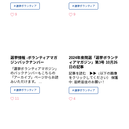
選挙ボランティア
選挙ボランティア
9
9
いいねの数
いいねの数
選挙情報 -ボランティアマガ
2024年衆院選「選挙ボランテ
ジンバックナンバー
ィアマガジン」第3号 10月26
日の記事
「選挙ボランティアマガジン」
のバックナンバーもこちらの
記事を読む ▶▶（以下の画像
「アーカイブ」ページからお読
をクリックしてください） 保護
みいただけます。 …
中: 最終最後のお願い！
選挙ボランティア
選挙ボランティア
11
4
いいねの数
いいねの数