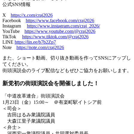
公式SNS情報
X
https://x.com/craj2026
Facebook
https://www.facebook.com/craj2026
Instagram
https://www.instagram.com/craj_2026/
YouTube
https://www.youtube.com/@craj2026
TikTok
https://www.tiktok.com/@craj2026
LINE
https://lin.ee/b7b2Zp7
Note
https://note.com/craj2026
また、ショート動画、切り抜き動画を作ってSNSにアップし
てください。
街頭演説会のライブ配信などもぜひご協力をお願いします。
新党初の街頭演説会を開催しました！
「中道改革連合」街頭演説会
1月23日（金）15:00～ ＠有楽町駅イトシア前
＜司会＞
吉田はるみ衆議院議員
大森江里子衆議院議員
＜弁士＞
河西宏一衆議院議員・共同選対委員長