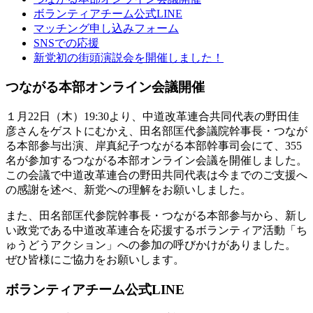
ボランティアチーム公式LINE
マッチング申し込みフォーム
SNSでの応援
新党初の街頭演説会を開催しました！
つながる本部オンライン会議開催
１月22日（木）19:30より、中道改革連合共同代表の野田佳
彦さんをゲストにむかえ、田名部匡代参議院幹事長・つなが
る本部参与出演、岸真紀子つながる本部幹事司会にて、355
名が参加するつながる本部オンライン会議を開催しました。
この会議で中道改革連合の野田共同代表は今までのご支援へ
の感謝を述べ、新党への理解をお願いしました。
また、田名部匡代参院幹事長・つながる本部参与から、新し
い政党である中道改革連合を応援するボランティア活動「ち
ゅうどうアクション」への参加の呼びかけがありました。
ぜひ皆様にご協力をお願いします。
ボランティアチーム公式LINE