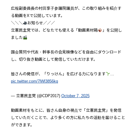
広報副委員長の村田享子参議院議員が、この取り組みを紹介す
る動画をXで公開しています。
＼＼＼
お知らせ／／／
立憲民主党では、どなたでも使える「動画素材箱
」を公開し
ました
国会質問や代表・幹事長の会見映像などを自由にダウンロード
し、切り抜き動画として発信していただけます。
皆さんの発信が、「りっけん」を広げる力になります
…
pic.twitter.com/7lWl3856kq
— 立憲民主党 (@CDP2017)
October 7, 2025
動画素材をもとに、皆さん自身の視点で「立憲民主党」を発信
していただくことで、より多くの方に私たちの活動を届けること
ができます。