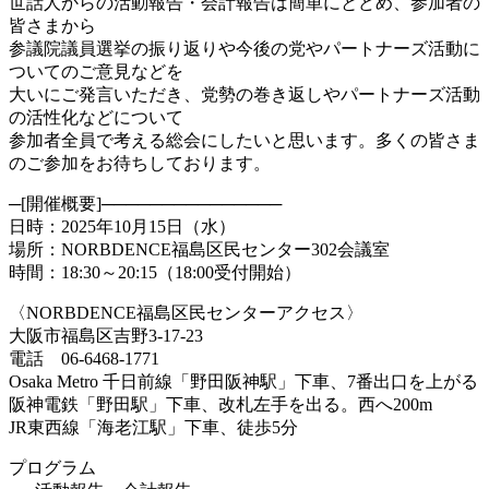
世話人からの活動報告・会計報告は簡単にとどめ、参加者の
皆さまから
参議院議員選挙の振り返りや今後の党やパートナーズ活動に
ついてのご意見などを
大いにご発言いただき、党勢の巻き返しやパートナーズ活動
の活性化などについて
参加者全員で考える総会にしたいと思います。多くの皆さま
のご参加をお待ちしております。
─[開催概要]───────────────
日時：2025年10月15日（水）
場所：NORBDENCE福島区民センター302会議室
時間：18:30～20:15（18:00受付開始）
〈NORBDENCE福島区民センターアクセス〉
大阪市福島区吉野3-17-23
電話 06-6468-1771
Osaka Metro 千日前線「野田阪神駅」下車、7番出口を上がる
阪神電鉄「野田駅」下車、改札左手を出る。西へ200m
JR東西線「海老江駅」下車、徒歩5分
プログラム