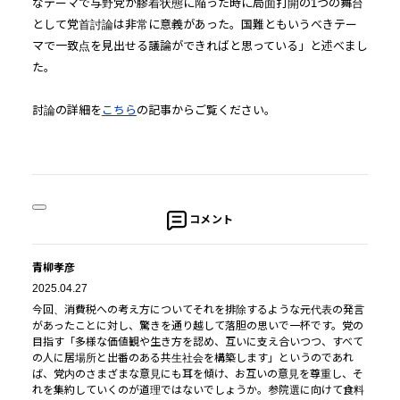
なテーマで与野党が膠着状態に陥った時に局面打開の1つの舞台
として党首討論は非常に意義があった。国難ともいうべきテー
マで一致点を見出せる議論ができればと思っている」と述べまし
た。
討論の詳細を
こちら
の記事からご覧ください。
コメント
青柳孝彦
2025.04.27
今回、消費税への考え方についてそれを排除するような元代表の発言
があったことに対し、驚きを通り越して落胆の思いで一杯です。党の
目指す「多様な価値観や生き方を認め、互いに支え合いつつ、すべて
の人に居場所と出番のある共生社会を構築します」というのであれ
ば、党内のさまざまな意見にも耳を傾け、お互いの意見を尊重し、そ
れを集約していくのが道理ではないでしょうか。参院選に向けて食料