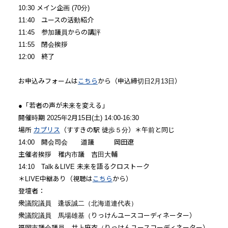
10:30 メイン企画 (70分)
11:40 ユースの活動紹介
11:45 参加議員からの講評
11:55 閉会挨拶
12:00 終了
お申込みフォームは
こちら
から（申込締切日2月13日）
●「若者の声が未来を変える」
開催時期 2025年2⽉15⽇(⼟) 14:00-16:30
場所
カプリス
（すすきの駅 徒歩５分）＊午前と同じ
14:00 開会司会 道議 岡田遼
主催者挨拶 稚内市議 吉田大輔
14:10 Talk＆LIVE 未来を語るクロストーク
＊LIVE中継あり（視聴は
こちら
から）
登壇者：
衆議院議員 逢坂誠二（北海道連代表）
衆議院議員 馬場雄基（りっけんユースコーディネーター）
福岡市議会議員 井上麻衣（りっけんユースコーディネーター）