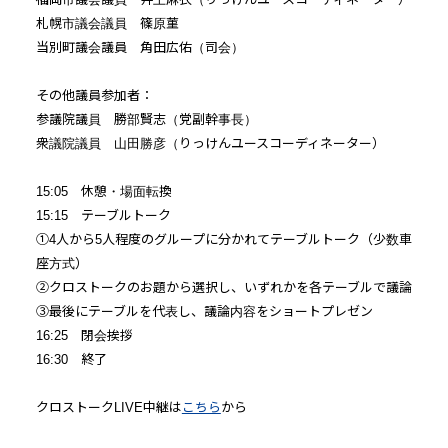
札幌市議会議員 篠原菫
当別町議会議員 角田広佑（司会）
その他議員参加者：
参議院議員 勝部賢志（党副幹事長）
衆議院議員 山田勝彦（りっけんユースコーディネーター）
15:05 休憩・場面転換
15:15 テーブルトーク
①4人から5人程度のグループに分かれてテーブルトーク（少数車
座方式）
②クロストークのお題から選択し、いずれかを各テーブルで議論
③最後にテーブルを代表し、議論内容をショートプレゼン
16:25 閉会挨拶
16:30 終了
クロストークLIVE中継は
こちら
から