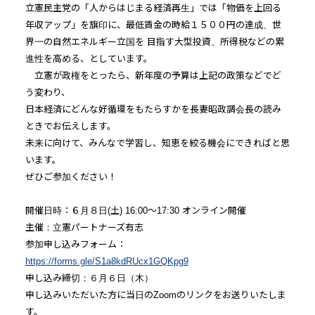
立憲民主党の「人からはじまる経済再生」では「物価を上回る
年収アップ」を旗印に、最低賃金の時給１５００円の達成、世
界一の自然エネルギー立国を 目指す大型投資、所得税などの累
進性を高める、としています。
立憲が政権をとったら、新年度の予算は上記の政策などでど
う変わり、
日本経済にどんな好循環をもたらすかを長妻昭政調会長の読み
ときでお伝えします。
未来に向けて、みんなで学習し、知恵を絞る機会にできればと思
います。
ぜひご参加ください！
開催日時：６月８日(土) 16:00～17:30 オンライン開催
主催：立憲パートナーズ有志
参加申し込みフォーム：
https://forms.gle/S1a8kdRUcx1GQKpg9
申し込み締切：６月６日（木）
申し込みいただいた方に当日のZoomのリンクをお送りいたしま
す。