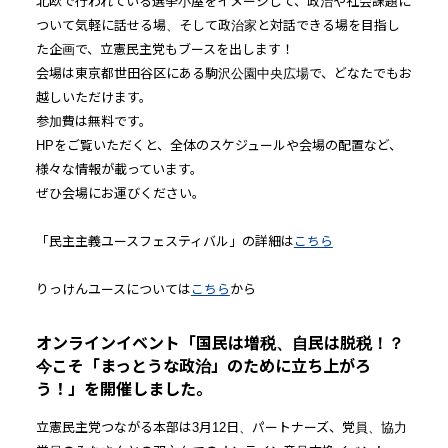
北欧で行われている選挙小屋をイメージして、政治や社会課題に
ついて気軽に話せる場、そして政治家と対話できる場を目指し
た企画で、立憲民主党もブースを出します！
会場は東京都世田谷区にある駒沢公園中央広場で、どなたでもお
越しいただけます。
参加費は無料です。
HPをご覧いただくと、全体のスケジュールや会場の配置など、
様々な情報が載っています。
ぜひ会場にお運びください。
「民主主義ユースフェスティバル」の詳細は
こちら
りっけんユースについては
こちら
から
オンラインイベント「国民は増税、自民は脱税！？
今こそ「まっとうな政治」のために立ち上がろ
う！」を開催しました。
立憲民主党つながる本部は3月12日、パートナーズ、党員、協力