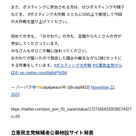
また、ポスティングに参加される方は、ぜひポスティングの様子
などを、 #ポスティング大作戦 とともにSNS上で発信して今回
の大作戦を盛り上げてください。
初めての方も、「おかわり」の方も、全国からたくさんの方が
参加してくださっています。
みなさんもぜひこの輪に加わってください。
おかわりが届いたので録画した国会中継見ながら2枚1セットに
する作業をしています。
#ポスティング大作戦
#立憲民主党がん
ばれ
pic.twitter.com/8a8uPNi3bf
— バーバラ
carp&peace
(@carp0422)
November 22,
2023
https://twitter.com/pon_pon_01_sana/status/1727165431553917432?
s=20
立憲民主党候補者公募特設サイト発表