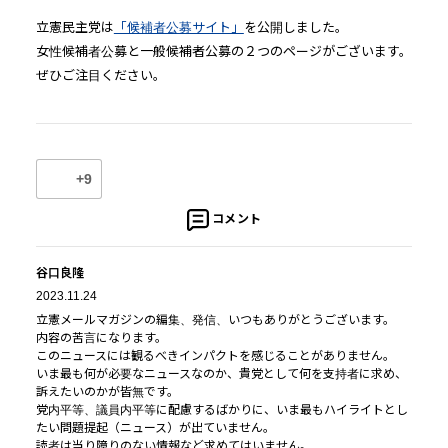
立憲民主党は
「候補者公募サイト」
を公開しました。
女性候補者公募と一般候補者公募の２つのページがございます。
ぜひご注目ください。
+9
コメント
谷口良隆
2023.11.24
立憲メールマガジンの編集、発信、いつもありがとうございます。
内容の苦言になります。
このニュースには観るべきインパクトを感じることがありません。
いま最も何が必要なニュースなのか、貴党として何を支持者に求め、
訴えたいのかが皆無です。
党内平等、議員内平等に配慮するばかりに、いま最もハイライトとし
たい問題提起（ニュース）が出ていません。
読者は当り障りのない情報など求めてはいません。