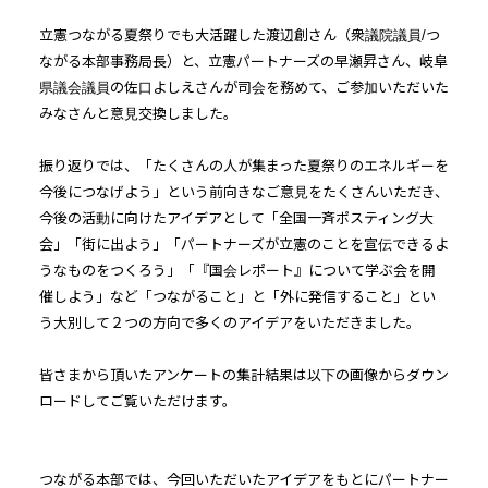
立憲つながる夏祭りでも大活躍した渡辺創さん（衆議院議員/つ
ながる本部事務局長）と、立憲パートナーズの早瀬昇さん、岐阜
県議会議員の佐口よしえさんが司会を務めて、ご参加いただいた
みなさんと意見交換しました。
振り返りでは、「たくさんの人が集まった夏祭りのエネルギーを
今後につなげよう」という前向きなご意見をたくさんいただき、
今後の活動に向けたアイデアとして「全国一斉ポスティング大
会」「街に出よう」「パートナーズが立憲のことを宣伝できるよ
うなものをつくろう」「『国会レポート』について学ぶ会を開
催しよう」など「つながること」と「外に発信すること」とい
う大別して２つの方向で多くのアイデアをいただきました。
皆さまから頂いたアンケートの集計結果は以下の画像からダウン
ロードしてご覧いただけます。
つながる本部では、今回いただいたアイデアをもとにパートナー