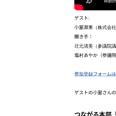
ゲスト:
小室淑恵（株式会
聞き手：
辻元清美（参議院
塩村あやか（参議
参加登録フォーム
ゲストの小室さん
つながる本部